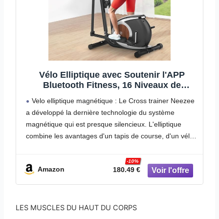
Vélo Elliptique avec Soutenir l'APP
Bluetooth Fitness, 16 Niveaux de
Résistance Réglables, Écran LCD, Porte-
Velo elliptique magnétique : Le Cross trainer Neezee
Bouteille, Appareil Elliptique Ultra-
a développé la dernière technologie du système
Silencieux pour La Maison Capacité Max
magnétique qui est presque silencieux. L'elliptique
120KG
combine les avantages d'un tapis de course, d'un vélo
à air et d'un stepper en une seule machine
puissante.
-10%
Amazon
180.49 €
LES MUSCLES DU HAUT DU CORPS