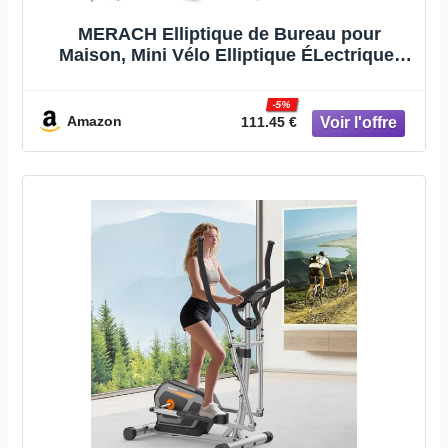
MERACH Elliptique de Bureau pour
Maison, Mini Vélo Elliptique ÉLectrique,
Télécommande, Écran, Tapis Antidérapant,
12 Vitesses, Silencieux et Portable,
-5%
Exerciseur de Pédales pour Seniors et
Amazon
111.45 €
Adultes