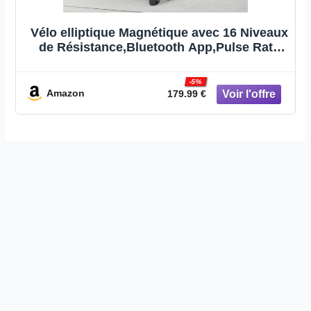
Vélo elliptique Magnétique avec 16 Niveaux
de Résistance,Bluetooth App,Pulse Rate
Grips & LCD Monitor,Pédale
antidérapante,Velo elliptiques pour la
-5%
Maison avec Capacité Max 130KG
Amazon
179.99 €