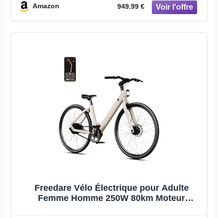
Electrique pour la Neige de Montagne
Amazon
949.99 €
Freedare Vélo Électrique pour Adulte
Femme Homme 250W 80km Moteur
BAFANG Batterie 36V 10Ah Pneus 27.5x1.5