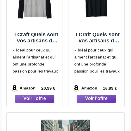
I Craft Quels sont
I Craft Quels sont
vos artisans de
vos artisans de
fabrication de
fabrication de
Idéal pour ceux qui
Idéal pour ceux qui
puissance
puissance
aiment l'artisanat et qui
aiment l'artisanat et qui
spéciale Manche
spéciale T-Shirt
ont une profonde
ont une profonde
Raglan
passion pour les travaux
passion pour les travaux
manuels.
manuels.
Parfait pour les
Parfait pour les
Amazon
Amazon
20.99 €
16.99 €
anniversaires, la Saint-
anniversaires, la Saint-
Valentin, les fêtes
Valentin, les fêtes
prénatales, la fête des
prénatales, la fête des
mères, une pendaison
mères, une pendaison
de crémaillère, la fête
de crémaillère, la fête
des pères, une remise
des pères, une remise