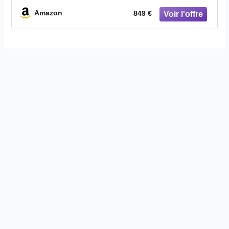
Capteur de Couple GPS Antivol Appli
Smart (FDS1-OR)
Amazon
849 €