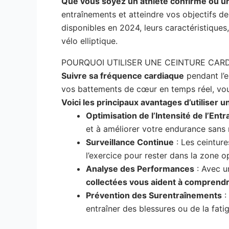
Que vous soyez un athlète confirmé ou u
entraînements et atteindre vos objectifs de 
disponibles en 2024, leurs caractéristique
vélo elliptique.
POURQUOI UTILISER UNE CEINTURE CARD
Suivre sa fréquence cardiaque
pendant l’e
vos battements de cœur en temps réel, vous
Voici les principaux avantages d’utiliser u
Optimisation de l’Intensité de l’Ent
et à améliorer votre endurance sans 
Surveillance Continue
: Les ceinture
l’exercice pour rester dans la zone o
Analyse des Performances
: Avec u
collectées vous aident à comprend
Prévention des Surentraînements
:
entraîner des blessures ou de la fati