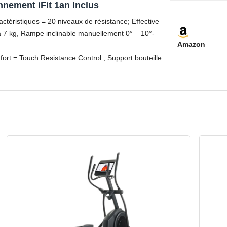
nement iFit 1an Inclus
actéristiques = 20 niveaux de résistance; Effective
ia 7 kg, Rampe inclinable manuellement 0° – 10°-
Amazon
fort = Touch Resistance Control ; Support bouteille
é ; Roulettes de transport
e = Ecran 5 ; Support tablette intégré ;
ueur