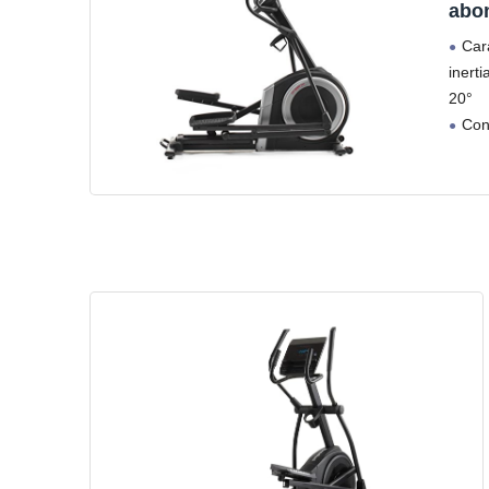
abon
Car
inert
20°
Con
intégr
Usag
Long