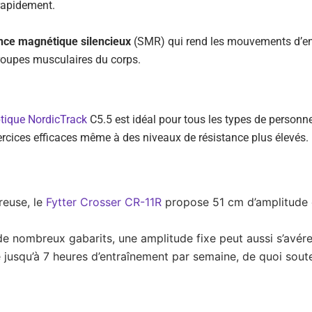
 rapidement.
nce magnétique silencieux
(SMR) qui rend les mouvements d’ent
groupes musculaires du corps.
iptique NordicTrack
C5.5 est idéal pour tous les types de personn
xercices efficaces même à des niveaux de résistance plus élevés.
reuse, le
Fytter Crosser CR-11R
propose 51 cm d’amplitude e
de nombreux gabarits, une amplitude fixe peut aussi s’avér
 jusqu’à 7 heures d’entraînement par semaine, de quoi souten