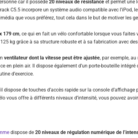
personne car il possède
20 niveaux de résistance
et permet une 
Track C5.5 incorpore un système audio compatible avec l’iPod, 
média que vous préférez, tout cela dans le but de motiver les gens
 x 179 cm
, ce qui en fait un vélo confortable lorsque vous faites 
25 kg grâce à sa structure robuste et à sa fabrication avec des
un
ventilateur dont la vitesse peut être ajustée
, par exemple, au
ice en plein air. Il dispose également d’un porte-bouteille intég
tine d’exercice.
u’il dispose de touches d’accès rapide sur la console d’affichage
élo vous offre à différents niveaux d’intensité, vous pouvez av
amme
dispose de
20 niveaux de régulation numérique de l’intens