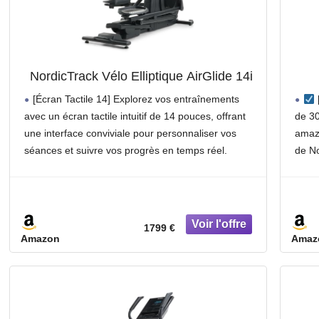
NordicTrack Vélo Elliptique AirGlide 14i
[Écran Tactile 14] Explorez vos entraînements
avec un écran tactile intuitif de 14 pouces, offrant
de 30
une interface conviviale pour personnaliser vos
amazo
séances et suivre vos progrès en temps réel.
de No
[26 Niveaux de Résistance] Adaptez votre séance
000 s
d’entraînement à vos objectifs
une 
1799 €
Amazon
Amaz