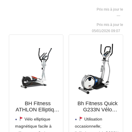
—
05/01/2026 09:07
BH Fitness
Bh Fitness Quick
ATHLON Elliptique
G233N Vélo
Cross Trainer
elliptique
Vélo elliptique
Utilisation
Unisex-Adult,
magnetique
magnétique facile à
occasionnelle;
Blanc, Unica