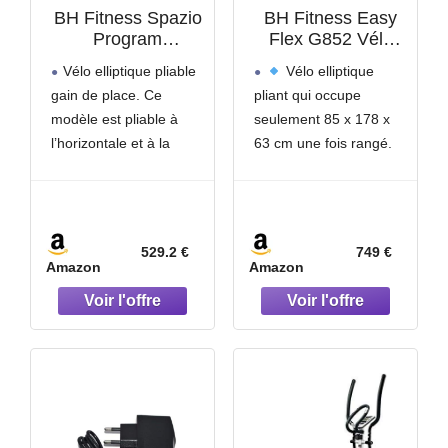
BH Fitness Spazio
BH Fitness Easy
Program
Flex G852 Vélo
10002361 Vélo
elliptique
Vélo elliptique pliable
Vélo elliptique
élliptique –
magnétiqe Pliant
gain de place. Ce
pliant qui occupe
magnétique –
pour Utilisation
modèle est pliable à
seulement 85 x 178 x
Pliant – systéme
Intensive. 45 cm.
d’inertie da 14 Kg -
20 Kg. Poids Max.
l’horizontale et à la
63 cm une fois rangé.
foulée de 40 cm
130 Kg.
verticale permettant de
Cette caractéristique ne
Programme
la ranger sans utiliser
réduit pas ses
Steady Watt
2 programmes
prestations.
prédéfinis avec 16
Système inertiel de
529.2 €
749 €
niveaux de résistance
20 Kg qui permet un
Amazon
Amazon
Facile à monter, avec
entrainement modéré et
manuel en italien
à domicile. La foulée
(français non garanti).
de