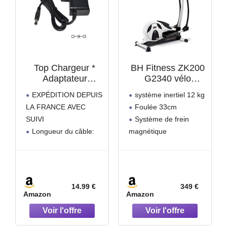
Top Chargeur *
BH Fitness ZK200
Adaptateur
G2340 vélo
Secteur
elliptique. Système
EXPÉDITION DEPUIS
système inertiel 12 kg
Alimentation
inertiel 12 kg.
LA FRANCE AVEC
Foulée 33cm
Chargeur 6V pour
Foulée 33cm.
SUIVI
Système de frein
Vélo elliptique BH
Repose-pieds
Fitness NLS12
XXL. Console
Longueur du câble:
magnétique
Dual
LCD. Blanc et noir
110cm
Repose-pieds XXL
Marque: TopChargeur
Roulettes de transport
Neuf
14.99 €
349 €
Amazon
Amazon