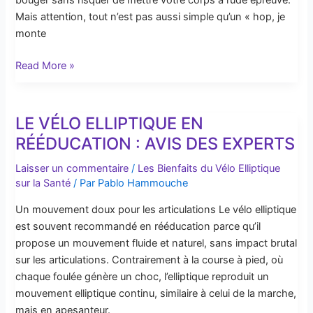
bouger sans risquer de mettre votre corps à rude épreuve.
Mais attention, tout n’est pas aussi simple qu’un « hop, je
monte
Read More »
LE VÉLO ELLIPTIQUE EN
Le
Vélo
RÉÉDUCATION : AVIS DES EXPERTS
Elliptique
Laisser un commentaire
/
Les Bienfaits du Vélo Elliptique
en
sur la Santé
/ Par
Pablo Hammouche
Rééducation
:
Un mouvement doux pour les articulations Le vélo elliptique
Avis
est souvent recommandé en rééducation parce qu’il
des
propose un mouvement fluide et naturel, sans impact brutal
Experts
sur les articulations. Contrairement à la course à pied, où
chaque foulée génère un choc, l’elliptique reproduit un
mouvement elliptique continu, similaire à celui de la marche,
mais en apesanteur.