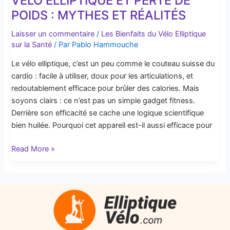
VÉLO ELLIPTIQUE ET PERTE DE
Elliptique
POIDS : MYTHES ET RÉALITÉS
et
Laisser un commentaire
/
Les Bienfaits du Vélo Elliptique
Perte
sur la Santé
/ Par
Pablo Hammouche
de
Poids
Le vélo elliptique, c’est un peu comme le couteau suisse du
:
cardio : facile à utiliser, doux pour les articulations, et
Mythes
redoutablement efficace pour brûler des calories. Mais
et
soyons clairs : ce n’est pas un simple gadget fitness.
Réalités
Derrière son efficacité se cache une logique scientifique
bien huilée. Pourquoi cet appareil est-il aussi efficace pour
Read More »