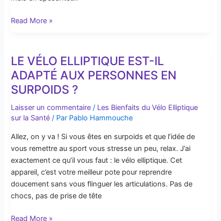
Read More »
LE VÉLO ELLIPTIQUE EST-IL
Le
Vélo
ADAPTÉ AUX PERSONNES EN
Elliptique
SURPOIDS ?
est-
il
Laisser un commentaire
/
Les Bienfaits du Vélo Elliptique
sur la Santé
/ Par
Pablo Hammouche
Adapté
aux
Allez, on y va ! Si vous êtes en surpoids et que l’idée de
Personnes
vous remettre au sport vous stresse un peu, relax. J’ai
en
exactement ce qu’il vous faut : le vélo elliptique. Cet
Surpoids
appareil, c’est votre meilleur pote pour reprendre
?
doucement sans vous flinguer les articulations. Pas de
chocs, pas de prise de tête
Read More »