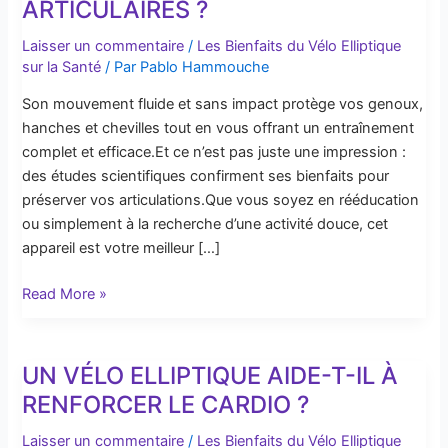
ARTICULAIRES ?
est-
il
Laisser un commentaire
/
Les Bienfaits du Vélo Elliptique
sur la Santé
/ Par
Pablo Hammouche
efficace
pour
Son mouvement fluide et sans impact protège vos genoux,
les
hanches et chevilles tout en vous offrant un entraînement
douleurs
complet et efficace.Et ce n’est pas juste une impression :
articulaires
des études scientifiques confirment ses bienfaits pour
?
préserver vos articulations.Que vous soyez en rééducation
ou simplement à la recherche d’une activité douce, cet
appareil est votre meilleur […]
Read More »
UN VÉLO ELLIPTIQUE AIDE-T-IL À
Un
vélo
RENFORCER LE CARDIO ?
elliptique
Laisser un commentaire
/
Les Bienfaits du Vélo Elliptique
aide-