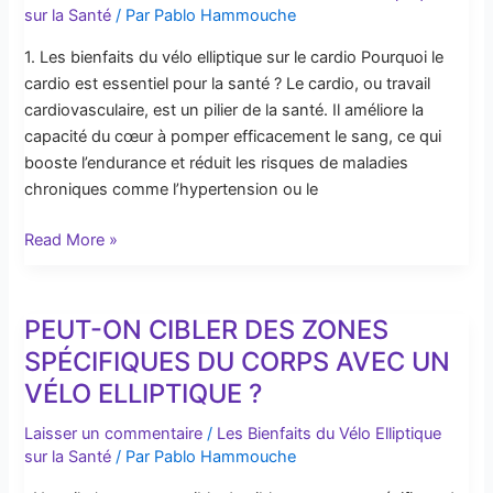
sur la Santé
/ Par
Pablo Hammouche
t-
il
1. Les bienfaits du vélo elliptique sur le cardio Pourquoi le
à
cardio est essentiel pour la santé ? Le cardio, ou travail
renforcer
cardiovasculaire, est un pilier de la santé. Il améliore la
le
capacité du cœur à pomper efficacement le sang, ce qui
cardio
booste l’endurance et réduit les risques de maladies
?
chroniques comme l’hypertension ou le
Read More »
PEUT-ON CIBLER DES ZONES
Peut-
on
SPÉCIFIQUES DU CORPS AVEC UN
cibler
VÉLO ELLIPTIQUE ?
des
zones
Laisser un commentaire
/
Les Bienfaits du Vélo Elliptique
sur la Santé
/ Par
Pablo Hammouche
spécifiques
du