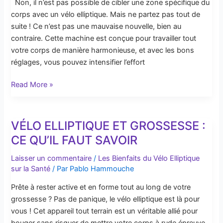
Non, il n’est pas possible de cibler une zone spécifique du
corps
corps avec un vélo elliptique. Mais ne partez pas tout de
avec
suite ! Ce n’est pas une mauvaise nouvelle, bien au
un
contraire. Cette machine est conçue pour travailler tout
vélo
votre corps de manière harmonieuse, et avec les bons
elliptique
réglages, vous pouvez intensifier l’effort
?
Read More »
VÉLO ELLIPTIQUE ET GROSSESSE :
Vélo
Elliptique
CE QU’IL FAUT SAVOIR
et
Laisser un commentaire
/
Les Bienfaits du Vélo Elliptique
Grossesse
sur la Santé
/ Par
Pablo Hammouche
:
Ce
Prête à rester active et en forme tout au long de votre
qu’il
grossesse ? Pas de panique, le vélo elliptique est là pour
Faut
vous ! Cet appareil tout terrain est un véritable allié pour
Savoir