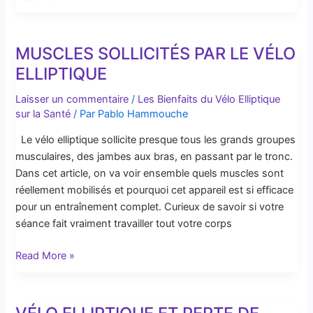
MUSCLES SOLLICITÉS PAR LE VÉLO
Muscles
Sollicités
ELLIPTIQUE
par
Laisser un commentaire
/
Les Bienfaits du Vélo Elliptique
le
sur la Santé
/ Par
Pablo Hammouche
Vélo
Elliptique
Le vélo elliptique sollicite presque tous les grands groupes
musculaires, des jambes aux bras, en passant par le tronc.
Dans cet article, on va voir ensemble quels muscles sont
réellement mobilisés et pourquoi cet appareil est si efficace
pour un entraînement complet. Curieux de savoir si votre
séance fait vraiment travailler tout votre corps
Read More »
Vélo